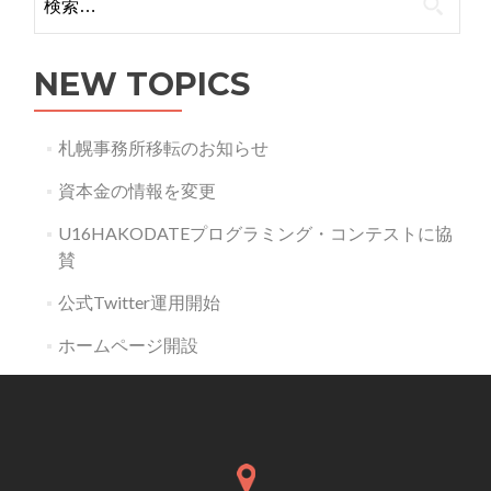
ナ
索:
ビ
NEW TOPICS
ゲ
ー
札幌事務所移転のお知らせ
シ
資本金の情報を変更
ョ
U16HAKODATEプログラミング・コンテストに協
ン
賛
公式Twitter運用開始
ホームページ開設